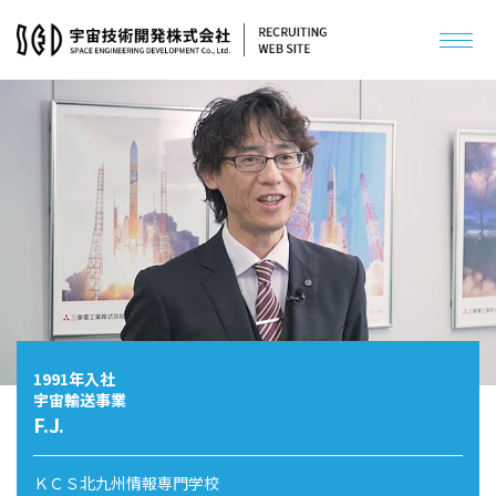
数字で見るSED
宇宙開発を支えるSED
社員インタビュー
メッセージ
現役先輩の出身校
採用までの流れ
福利厚生／社内制度
キャリアパス
1991年入社
説明会スケジュール
宇宙輸送事業
アクセス
F.J.
インターンシップ
ＫＣＳ北九州情報専門学校
オープンカンパニー