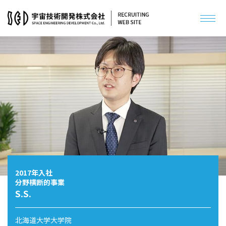
数字で見るSED
宇宙開発を支えるSED
社員インタビュー
メッセージ
現役先輩の出身校
採用までの流れ
福利厚生／社内制度
キャリアパス
2017年入社
説明会スケジュール
分野横断的事業
アクセス
S.S.
インターンシップ
北海道大学大学院
オープンカンパニー